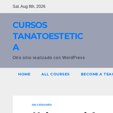
Skip
Sat. Aug 8th, 2026
to
content
CURSOS
TANATOESTETIC
A
Otro sitio realizado con WordPress
HOME
ALL COURSES
BECOME A TEA
SIN CATEGORÍA