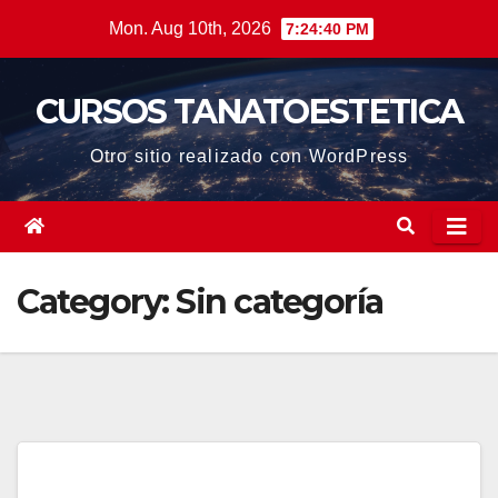
Skip
Mon. Aug 10th, 2026
7:24:41 PM
to
content
CURSOS TANATOESTETICA
Otro sitio realizado con WordPress
Category:
Sin categoría