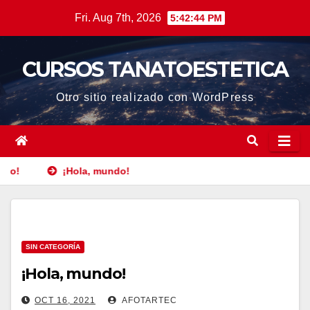
Skip
Fri. Aug 7th, 2026
5:42:44 PM
to
content
CURSOS TANATOESTETICA
Otro sitio realizado con WordPress
ndo!
¡Hola, mundo!
SIN CATEGORÍA
¡Hola, mundo!
OCT 16, 2021
AFOTARTEC